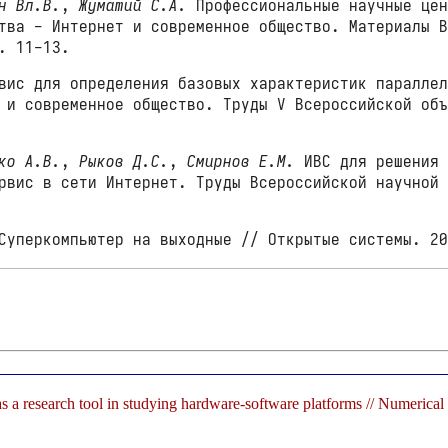
н Вл.В.
,
Жуматий С.А.
Профессиональные научные це
тва - Интернет и современное общество. Материалы 
. 11-13.
ис для определения базовых характеристик параллел
 и современное общество. Труды V Всероссийской об
ко А.В.
,
Рыков Д.С.
,
Смирнов Е.М.
ИВС для решения 
рвис в сети Интернет. Труды Всероссийской научной
уперкомпьютер на выходные // Открытые системы. 20
 a research tool in studying hardware-software platforms // Numeric