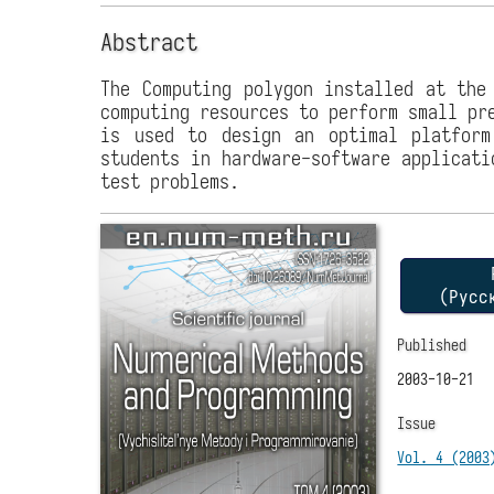
Abstract
The Computing polygon installed at the
computing resources to perform small pr
is used to design an optimal platform
students in hardware-software applicati
test problems.
P
(Русс
Published
2003-10-21
Issue
Vol. 4 (2003