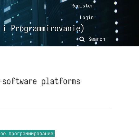
Register
Login
 i Programmirovanie)
Search
-software platforms
ное программирование