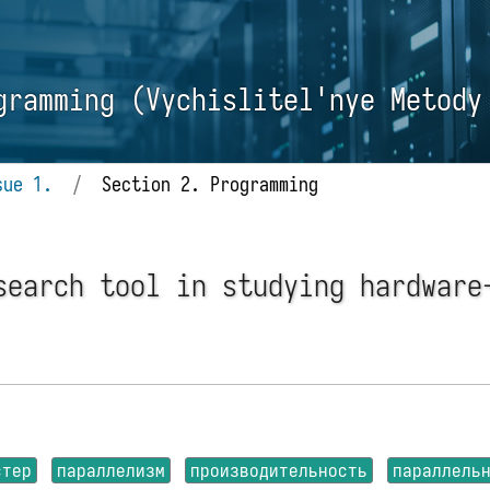
gramming (Vychislitel'nye Metody
sue 1.
/
Section 2. Programming
search tool in studying hardware
стер
параллелизм
производительность
параллель