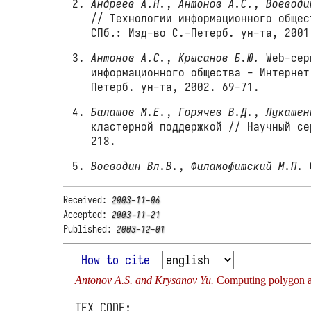
Андреев А.Н.
,
Антонов А.С.
,
Воеводи
// Технологии информационного общес
СПб.: Изд-во С.-Петерб. ун-та, 2001
Антонов А.С.
,
Крысанов Б.Ю.
Web-серв
информационного общества - Интернет
Петерб. ун-та, 2002. 69-71.
Балашов М.Е.
,
Горячев В.Д.
,
Лукашен
кластерной поддержкой // Научный се
218.
Воеводин Вл.В.
,
Филамофитский М.П.
С
Received:
2003-11-06
Accepted:
2003-11-21
Published:
2003-12-01
How to cite
Antonov A.S. and Krysanov Yu.
Computing polygon as
TEX CODE: