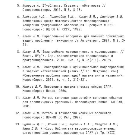
Колесов А.
IT-область. Сгущается облачность //
Суперкомпьютеры. 2010. N 3. 8-13.
Алексеев А.С.
,
Гололобов В.И.
,
Ильин В.П.
,
Карначук В.И.
Комплексный центр математического моделирования:
концепция программного обеспечения. Препринт N 821.
Новосибирск: ВЦ СО АН СССР, 1988.
Ильин В.П.
Параллельные алгоритмы для больших прикладных
задач: проблемы и технологии // Автометрия. 2007. N 2. 3-
21.
Ильин В.П.
Экзапроблемы математического моделирования //
Вестн. ЮУрГУ. Cер. «Математическое моделирование и
программирование». 2010. Вып. 6, N 35(211). 28-39.
Ильин В.П.
Геометрическое и функциональное моделирование
в задачах математической физики // Тр. Междунар. конф.
«Современные проблемы прикладной математики и механики».
Новосибирск, 2001. 6, ч. 2. 315-321.
Ушаков Д.М.
Введение в математические основы САПР.
Новосибирск: Ледас, 2006.
Ильин В.П.
Методы конечных разностей и конечных объемов
для эллиптических уравнений. Новосибирск: ИВМиМГ СО РАН,
2001.
Ильин В.П.
Методы и технологии конечных элементов.
Новосибирск: ИВМиМГ СО РАН, 2007.
Бутюгин Д.С.
,
Ильин В.П.
,
Ицкович Е.А.
,
Петухов А.В.
,
Кныш Д.В.
Krylov: библиотека высокопроизводительных
алгоритмов для решения разреженных СЛАУ // Тр. XIII