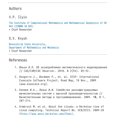
Authors
V.P. Ilyin
The Institute of Computational Mathematics and Mathematical Geophysics of SB
RAS (ICM&MG SB RAS)
• Chief Researcher
D.V. Knysh
Novosibirsk State University
,
Department of Mathematics and Mechanics
• Chief Researcher
References
Ильин В.П.
Об экзапроблемах математического моделирования
// CAD/CAM/CAE Observer. 2010. N 2(54). 85-92.
Dongarra J.
,
Beckman P.
, et. al. IESP: International
Exascale Software Project. Road Map, 18 Nov., 2009
(www.exascale.org).
Каляев И.А.
,
Левин И.И.
Семейство реконфигурируемых
вычислительных систем с высокой производительностью //
Вычислительные методы и программирование. 2009.
10
, N 1.
207-214.
Armbrust M.
et al.
About the clouds: a Berkeley view of
cloud computing. Technical
Report No.
UCB/EECS. 2009-28
(
http://www.eecs.berkeley.edu/Pubs)
.