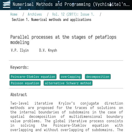
Numerical Methods and Programming (Vychislitel'nye Metody i Programmirovanie)
Home
/
Archives
/
Vol. 12 (2011): Issue 1.
/
Section 1. Numerical methods and applications
Parallel processes at the stages of petaflops
modeling
V.P. Ilyin
D.V. Knysh
Keywords:
Poincare-Steklov equation
overlapping
decomposition
Poisson equation
alternative Schwarz method
Abstract
Two-level iterative Krylov’s conjugate direction
methods are proposed for the traces of solutions on
the internal boundaries of subdomains in the case of
spatial decomposition of multidimensional boundary
value problems. The global iterative process consists
in solving the Poincare-Steklov equation with
overlapping and without overlapping of subdomains. The