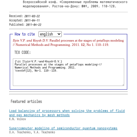
Всероссийской конф. «Современные проблемы математического
моделирования». Ростов-на-Дону: ЮФУ, 2009. 110-128.
Received:
2011-03-22
Accepted:
2011-04-11
Published:
2011-04-22
How to cite
Ilyin V.P. and Knysh D.V.
Parallel processes at the stages of petaflops modeling
// Numerical Methods and Programming. 2011.
12
, No 1. 110–119.
TEX CODE:
Featured articles
Load balancing of processors when solving the problems of fluid
and gas mechanics by mesh methods
K.N. Volkov
Supercomputer modeling of semiconductor quantum nanosystems
O.A. Tkachenko, V.A. Tkachenko