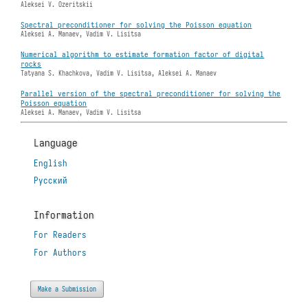
Aleksei V. Ozeritskii
Spectral preconditioner for solving the Poisson equation
Aleksei A. Manaev, Vadim V. Lisitsa
Numerical algorithm to estimate formation factor of digital
rocks
Tatyana S. Khachkova, Vadim V. Lisitsa, Aleksei A. Manaev
Parallel version of the spectral preconditioner for solving the
Poisson equation
Aleksei A. Manaev, Vadim V. Lisitsa
Language
English
Русский
Information
For Readers
For Authors
Make a Submission