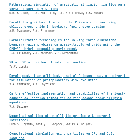
Mathematical simulation of gravitational liquid film flow on a
vertical surface with fins
O.B. Butusov, Ya.M. Zhileikin, O.P. Nikifiorova, A.B. Kukarkin
Parallel algorithms of solving the Poisson equation using
oblique cross grids in backward-facing step domains
A.M. Ryazanov, S.A. Finogenov
Parallelization technologies for solving three-dimensional
boundary value problems on quasi-structured grids using the
CPU+GPU hybrid computing environment
I.A. Klimonov, V.D. Korneev, V.M. Sveshnikov
2D and 3D algorithms of introcontinuation
Yu.V. Glasko
Development of an efficient parallel Poisson equation solver for
the simulation of protoplanetary disk evolution
V.A. Vshivkov, A.V. Snytnikov
On the effective implementation and capabilities of the least-
squares collocation method for solving second-order elliptic
equations
V.A. Belyaev
Numerical solution of an elliptic problem with several
interfaces
Luka S. Bryndin, Vasily P. Shapeev, Vasily A. Belyaev
Computational simulation using particles on GPU and GLSL
language