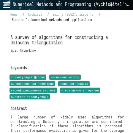
Numerical Methods and Programming (Vychislitel'nye Metody i Programmirovanie)
Home
/
Archives
/
Vol. 3 (2002): Issue 1.
/
Section 1. Numerical methods and applications
A survey of algorithms for constructing a
Delaunay triangulation
A.V. Skvortsov
Keywords:
триангуляция Делоне
численные методы
вычислительная геометрия
машинная графика
геоинформационные системы
итеративные алгоритмы
выпуклая триангуляция
Abstract
A large number of widely used algorithms for
constructing a Delaunay triangulation are considered.
A classification of these algorithms is proposed.
Their performance evaluation is given for the average