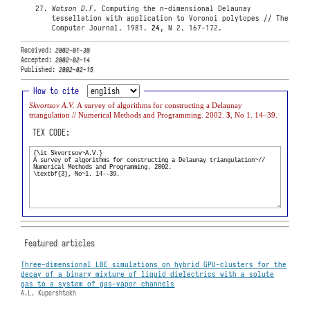
Watson D.F.
Computing the n-dimensional Delaunay
tessellation with application to Voronoi polytopes // The
Computer Journal. 1981.
24
, N 2. 167-172.
Received:
2002-01-30
Accepted:
2002-02-14
Published:
2002-02-15
How to cite
Skvortsov A.V.
A survey of algorithms for constructing a Delaunay
triangulation // Numerical Methods and Programming. 2002.
3
, No 1. 14–39.
TEX CODE:
Featured articles
Three-dimensional LBE simulations on hybrid GPU-clusters for the
decay of a binary mixture of liquid dielectrics with a solute
gas to a system of gas-vapor channels
A.L. Kupershtokh