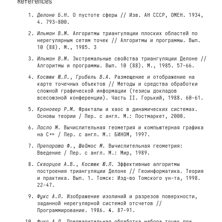
References
Делоне Б.Н.
О пустоте сферы // Изв. АН СССР, ОМЕН. 1934,
4. 793-800.
Ильман В.М.
Алгоритмы триангуляции плоских областей по
нерегулярным сетям точек // Алгоритмы и программы. Вып.
10 (88). М., 1985. 3
Ильман В.М.
Экстремальные свойства триангуляции Делоне //
Алгоритмы и программы. Вып. 10 (88). М., 1985. 57-66.
Костюк Ю.Л.
,
Грибель В.А.
Размещение и отображение на
карте точечных объектов // Методы и средства обработки
сложной графической информации (тезисы докладов
всесоюзной конференции). Часть II. Горький, 1988. 60-61.
Кроновер Р.М.
Фракталы и хаос в динамических системах.
Основы теории / Пер. с англ. М.: Постмаркет, 2000.
Ласло М.
Вычислительная геометрия и компьютерная графика
на C++ / Пер. с англ. М.: БИНОМ, 1997.
Препарата Ф.
,
Шеймос М.
Вычислительная геометрия:
Введение / Пер. с англ. М.: Мир, 1989.
Скворцов А.В.
,
Костюк Ю.Л.
Эффективные алгоритмы
построения триангуляции Делоне // Геоинформатика. Теория
и практика. Вып. 1. Томск: Изд-во Томского ун-та, 1998.
22-47.
Фукс А.Л.
Изображение изолиний и разрезов поверхности,
заданной нерегулярной системой отсчетов //
Программирование. 1986.
4
. 87-91.
Фукс А.Л.
Предварительная обработка набора точек при