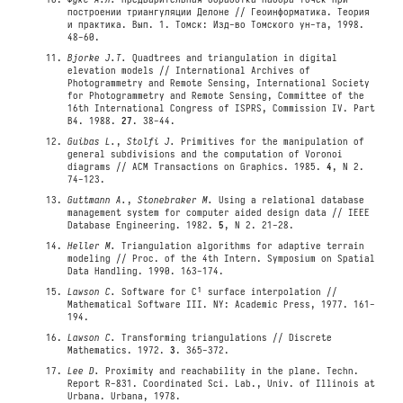
построении триангуляции Делоне // Геоинформатика. Теория
и практика. Вып. 1. Томск: Изд-во Томского ун-та, 1998.
48-60.
Bjorke J.T.
Quadtrees and triangulation in digital
elevation models // International Archives of
Photogrammetry and Remote Sensing, International Society
for Photogrammetry and Remote Sensing, Committee of the
16th International Congress of ISPRS, Commission IV. Part
B4. 1988.
27
. 38-44.
Guibas L.
,
Stolfi J.
Primitives for the manipulation of
general subdivisions and the computation of Voronoi
diagrams // ACM Transactions on Graphics. 1985.
4
, N 2.
74-123.
Guttmann A.
,
Stonebraker M.
Using a relational database
management system for computer aided design data // IEEE
Database Engineering. 1982.
5
, N 2. 21-28.
Heller M.
Triangulation algorithms for adaptive terrain
modeling // Proc. of the 4th Intern. Symposium on Spatial
Data Handling. 1990. 163-174.
Lawson C.
Software for C¹ surface interpolation //
Mathematical Software III. NY: Academic Press, 1977. 161-
194.
Lawson C.
Transforming triangulations // Discrete
Mathematics. 1972.
3
. 365-372.
Lee D.
Proximity and reachability in the plane. Techn.
Report R-831. Coordinated Sci. Lab., Univ. of Illinois at
Urbana. Urbana, 1978.