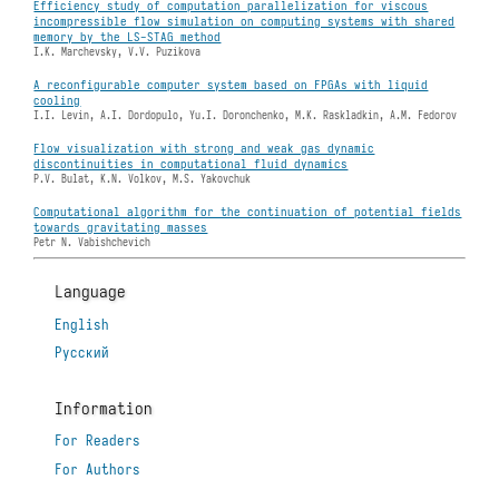
Efficiency study of computation parallelization for viscous
incompressible flow simulation on computing systems with shared
memory by the LS-STAG method
I.K. Marchevsky, V.V. Puzikova
A reconfigurable computer system based on FPGAs with liquid
cooling
I.I. Levin, A.I. Dordopulo, Yu.I. Doronchenko, M.K. Raskladkin, A.M. Fedorov
Flow visualization with strong and weak gas dynamic
discontinuities in computational fluid dynamics
P.V. Bulat, K.N. Volkov, M.S. Yakovchuk
Computational algorithm for the continuation of potential fields
towards gravitating masses
Petr N. Vabishchevich
Language
English
Русский
Information
For Readers
For Authors