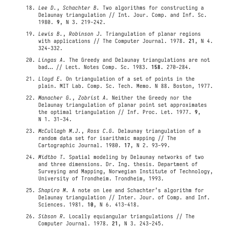
Lee D.
,
Schachter B.
Two algorithms for constructing a
Delaunay triangulation // Int. Jour. Comp. and Inf. Sc.
1980.
9
, N 3. 219-242.
Lewis B.
,
Robinson J.
Triangulation of planar regions
with applications // The Computer Journal. 1978.
21
, N 4.
324-332.
Lingas A.
The Greedy and Delaunay triangulations are not
bad… // Lect. Notes Comp. Sc. 1983.
158
. 270-284.
Lloyd E.
On triangulation of a set of points in the
plain. MIT Lab. Comp. Sc. Tech. Memo. N 88. Boston, 1977.
Manacher G.
,
Zobrist A.
Neither the Greedy nor the
Delaunay triangulation of planar point set approximates
the optimal triangulation // Inf. Proc. Let. 1977.
9
,
N 1. 31-34.
McCullagh M.J.
,
Ross C.G.
Delaunay triangulation of a
random data set for isarithmic mapping // The
Cartographic Journal. 1980.
17
, N 2. 93-99.
Midtbo T.
Spatial modeling by Delaunay networks of two
and three dimensions. Dr. Ing. thesis. Department of
Surveying and Mapping, Norwegian Institute of Technology,
University of Trondheim. Trondheim, 1993.
Shapiro M.
A note on Lee and Schachter’s algorithm for
Delaunay triangulation // Inter. Jour. of Comp. and Inf.
Sciences. 1981.
10
, N 6. 413-418.
Sibson R.
Locally equiangular triangulations // The
Computer Journal. 1978.
21
, N 3. 243-245.