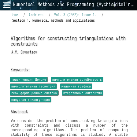
Numerical Methods and Programming (Vychislitel'nye Metody i Programmirovanie)
Home
/
Archives
/
Vol. 3 (2002): Issue 1.
/
Section 1. Numerical methods and applications
Algorithms for constructing triangulations with
constraints
A.V. Skvortsov
Keywords:
триангуляция Делоне
вычислительная устойчивость
вычислительная геометрия
машинная графика
геоинформационные системы
итеративные алгоритмы
выпуклая триангуляция
Abstract
We consider the problem of constructing triangulations
with constraints and discuss a number of the
corresponding algorithms. The problem of computing
stability of these algorithms is studied. A stable