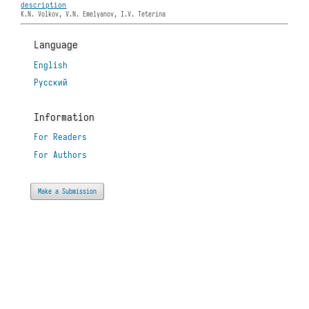
description
K.N. Volkov, V.N. Emelyanov, I.V. Teterina
Language
English
Русский
Information
For Readers
For Authors
Make a Submission