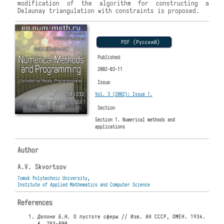
modification of the algorithm for constructing a
Delaunay triangulation with constraints is proposed.
PDF (Русский)
Published
2002-03-11
Issue
Vol. 3 (2002): Issue 1.
Section
Section 1. Numerical methods and
applications
Author
A.V. Skvortsov
Tomsk Polytechnic University
,
Institute of Applied Mathematics and Computer Science
References
Делоне Б.Н.
О пустоте сферы // Изв. АН СССР, ОМЕН. 1934.
4
. 793-800.