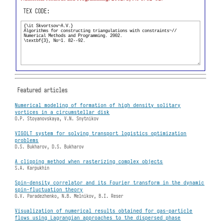
TEX CODE:
Featured articles
Numerical modeling of formation of high density solitary
vortices in a circumstellar disk
O.P. Stoyanovskaya, V.N. Snytnikov
VIGOLT system for solving transport logistics optimization
problems
D.S. Bukharov, D.S. Bukharov
A clipping method when rasterizing complex objects
S.A. Karpukhin
Spin-density correlator and its Fourier transform in the dynamic
spin-fluctuation theory
G.V. Paradezhenko, N.B. Melnikov, B.I. Reser
Visualization of numerical results obtained for gas-particle
flows using Lagrangian approaches to the dispersed phase