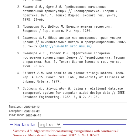
Костюк Ю.Л.
,
Фукс А.Л.
Приближенное вычисление
оптимальной триангуляции // Геоинформатика. Теория и
практика. Вып. 1. Томск: Изд-во Томского гос. ун-та,
1998. 61-66.
Препарата Ф.
,
Шеймос М.
Вычислительная геометрия:
Введение / Пер. с англ. М.: Мир, 1989.
Скворцов А.В.
Обзор алгоритмов построения триангуляции
Делоне // Вычислительные методы и программирование. 2002.
3
. 14-39 (
http://num-meth.srcc.msu.su)
.
Скворцов А.В.
,
Костюк Ю.Л.
Эффективные алгоритмы
построения триангуляции Делоне // Геоинформатика. Теория
и практика. Вып. 1. Томск: Изд-во Томского гос. ун-та,
1998. 22-47.
Gilbert P.N.
New results on planar triangulations. Tech.
Rep. ACT-15. Coord. Sci. Lab., University of Illinois at
Urbana. Urbana, 1979.
Guttmann A.
,
Stonebraker M.
Using a relational database
management system for computer aided design data // IEEE
Database Engineering. 1982.
5
, N 2. 21-28.
Received:
2002-03-12
Accepted:
2002-04-03
Published:
2002-04-11
How to cite
Skvortsov A.V.
Algorithms for constructing triangulations with constraints //
Numerical Methods and Programming. 2002.
3
, No 1. 82–92.