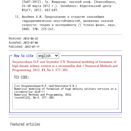
(ПаВТ-2012). Тр. Междунар. научной конф. (Новосибирск,
26-30 марта 2012 г.). Челябинск: Издательский центр
ЮУрГУ, 2012. 683-689.
Фридман А.М.
Предсказание и открытие сильнейших
гидродинамических неустойчивостей, вызванных скачком
скорости: теория и эксперименты // Успехи физич. наук.
2008.
178
. 225-242.
Received:
2012-06-22
Accepted:
2012-07-06
Published:
2012-07-11
How to cite
Stoyanovskaya O.P. and Snytnikov V.N.
Numerical modeling of formation of
high density solitary vortices in a circumstellar disk // Numerical Methods and
Programming. 2012.
13
, No 3. 377–383.
TEX CODE:
Featured articles