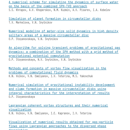
A numerical scheme for simulating the dynamics of surface water
on the basis of the combined SPH-TVD approach
S.S. Khrapov, A.V. Khoperskov, N.M. Kuzmin, A.V. Pisarev, I.A. Kobelev
Simulation of planet formation in circumstellar disks
T.V. Markelova, V.N. Snytnikov
Numerical modeling of meter-size solid dynamics in high density
solitary areas of a massive circumstellar disc
O.P. Stoyanovskaya, V.N. Snytnikov
An algorithm for solving transient problems of gravitational gas
dynamics: a combination of the SPH method with a grid method of
gravitational potential computation
O.P. Stoyanovskaya, N.V. Snytnikov, V.N. Snytnikov
Methods and concepts of vortex flow visualization in the
problems of computational fluid dynamics
K.N. Volkov, V.N. Emelyanov, I.V. Teterina, M.S. Yakovchuk
Numerical simulation of gravitational instability development
and clump formation in massive circumstellar disks using
integral characteristics for the interpretation of results
O.P. Stoyanovskaya
Lagrangian coherent vortex structures and their numerical
visualization
K.N. Volkov, V.N. Emelyanov, I.E. Kapranov, I.V. Teterina
Visualization of numerical results obtained for gas-particle
flows using Lagrangian approaches to the dispersed phase
description