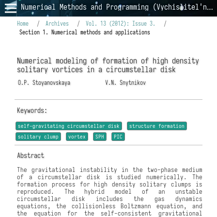
Numerical Methods and Programming (Vychislitel'nye Metody i Programmirovanie)
Home
/
Archives
/
Vol. 13 (2012): Issue 3.
/
Section 1. Numerical methods and applications
Numerical modeling of formation of high density
solitary vortices in a circumstellar disk
O.P. Stoyanovskaya
V.N. Snytnikov
Keywords:
self-gravitating circumstellar disk
structure formation
solitary clump
vortex
SPH
PIC
Abstract
The gravitational instability in the two-phase medium
of a circumstellar disk is studied numerically. The
formation process for high density solitary clumps is
reproduced. The hybrid model of an unstable
circumstellar disk includes the gas dynamics
equations, the collisionless Boltzmann equation, and
the equation for the self-consistent gravitational