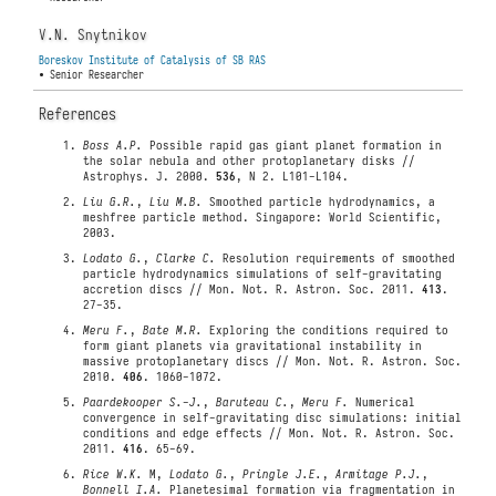
V.N. Snytnikov
Boreskov Institute of Catalysis of SB RAS
• Senior Researcher
References
Boss A.P.
Possible rapid gas giant planet formation in
the solar nebula and other protoplanetary disks //
Astrophys. J. 2000.
536
, N 2. L101-L104.
Liu G.R.
,
Liu M.B.
Smoothed particle hydrodynamics, a
meshfree particle method. Singapore: World Scientific,
2003.
Lodato G.
,
Clarke C.
Resolution requirements of smoothed
particle hydrodynamics simulations of self-gravitating
accretion discs // Mon. Not. R. Astron. Soc. 2011.
413
.
27-35.
Meru F.
,
Bate M.R.
Exploring the conditions required to
form giant planets via gravitational instability in
massive protoplanetary discs // Mon. Not. R. Astron. Soc.
2010.
406
. 1060-1072.
Paardekooper S.-J.
,
Baruteau C.
,
Meru F.
Numerical
convergence in self-gravitating disc simulations: initial
conditions and edge effects // Mon. Not. R. Astron. Soc.
2011.
416
. 65-69.
Rice W.K.
M,
Lodato G.
,
Pringle J.E.
,
Armitage P.J.
,
Bonnell I.A.
Planetesimal formation via fragmentation in