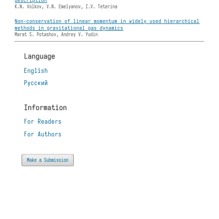
K.N. Volkov, V.N. Emelyanov, I.V. Teterina
Non-conservation of linear momentum in widely used hierarchical
methods in gravitational gas dynamics
Marat S. Potashov, Andrey V. Yudin
Language
English
Русский
Information
For Readers
For Authors
Make a Submission