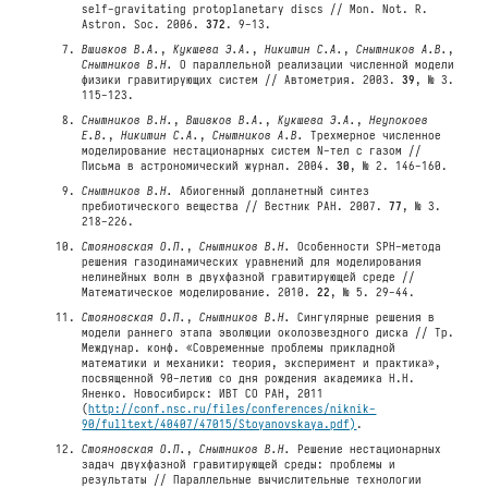
self-gravitating protoplanetary discs // Mon. Not. R.
Astron. Soc. 2006.
372
. 9-13.
Вшивков В.А.
,
Кукшева Э.А.
,
Никитин С.А.
,
Снытников А.В.
,
Снытников В.Н.
О параллельной реализации численной модели
физики гравитирующих систем // Автометрия. 2003.
39
, № 3.
115-123.
Снытников В.Н.
,
Вшивков В.А.
,
Кукшева Э.А.
,
Неупокоев
Е.В.
,
Никитин С.А.
,
Снытников А.В.
Трехмерное численное
моделирование нестационарных систем N-тел с газом //
Письма в астрономический журнал. 2004.
30
, № 2. 146-160.
Снытников В.Н.
Абиогенный допланетный синтез
пребиотического вещества // Вестник РАН. 2007.
77
, № 3.
218-226.
Стояновская О.П.
,
Снытников В.Н.
Особенности SPH-метода
решения газодинамических уравнений для моделирования
нелинейных волн в двухфазной гравитирующей среде //
Математическое моделирование. 2010.
22
, № 5. 29-44.
Стояновская О.П.
,
Снытников В.Н.
Сингулярные решения в
модели раннего этапа эволюции околозвездного диска // Тр.
Междунар. конф. «Современные проблемы прикладной
математики и механики: теория, эксперимент и практика»,
посвященной 90-летию со дня рождения академика Н.Н.
Яненко. Новосибирск: ИВТ СО РАН, 2011
(
http://conf.nsc.ru/files/conferences/niknik-
90/fulltext/40407/47015/Stoyanovskaya.pdf)
.
Стояновская О.П.
,
Снытников В.Н.
Решение нестационарных
задач двухфазной гравитирующей среды: проблемы и
результаты // Параллельные вычислительные технологии