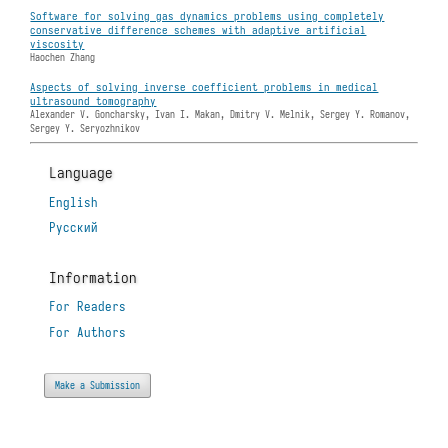
Software for solving gas dynamics problems using completely
conservative difference schemes with adaptive artificial
viscosity
Haochen Zhang
Aspects of solving inverse coefficient problems in medical
ultrasound tomography
Alexander V. Goncharsky, Ivan I. Makan, Dmitry V. Melnik, Sergey Y. Romanov,
Sergey Y. Seryozhnikov
Language
English
Русский
Information
For Readers
For Authors
Make a Submission