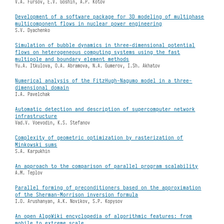
V.A. Fursov, E.V. Goshin, A.P. Kotov
Development of a software package for 3D modeling of multiphase
multicomponent flows in nuclear power engineering
S.V. Dyachenko
Simulation of bubble dynamics in three-dimensional potential
flows on heterogeneous computing systems using the fast
multipole and boundary element methods
Yu.A. Itkulova, O.A. Abramova, N.A. Gumerov, I.Sh. Akhatov
Numerical analysis of the FitzHugh-Nagumo model in a three-
dimensional domain
I.A. Pavelchak
Automatic detection and description of supercomputer network
infrastructure
Vad.V. Voevodin, K.S. Stefanov
Complexity of geometric optimization by rasterization of
Minkowski sums
S.A. Karpukhin
An approach to the comparison of parallel program scalability
A.M. Teplov
Parallel forming of preconditioners based on the approximation
of the Sherman-Morrison inversion formula
I.O. Arushanyan, A.K. Novikov, S.P. Kopysov
An open AlgoWiki encyclopedia of algorithmic features: from
mobile to extreme scale