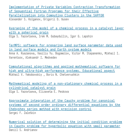
Implementation of Private Variables Contraction Transformation
of Sequential Fortran Programs for their Effective
Parallelization into Computing Clusters in the SAPFOR
Alexander S. Kolganov, Grigorii D. Gusev
Averaging of the model of a chemical process in a catalyst layer
with a spherical grain
Olga S. Yazovtseva, Irek M. Gubaydullin, Igor G. Lapshin
TerMPS: software for preparing land surface parameter data used
in land surface models and Earth system models
Anna A. Ryazanova, Vasiliy Yu. Bogomolov, Victor M. Stepanenko, Mikhail I.
Varentsov, Aleksandr I. Medvedev
Computational algorithms and applied mathematical software for
high and ultra-high performance systems. Educational aspect
Mikhail V. Yakobovskiy , Boris N. Chetverushkin
Mathematical modeling of a non-stationary chemical process in a
cylindrical catalyst grain
Olga S. Yazovtseva, Elizaveta E. Peskova
Approximate integration of the Cauchy problem for canonical
systems of second order ordinary differential equations by the
Chebyshev series method with precision control
Sergei F. Zaletkin
Numerical solution of determining the initial condition problem
in Cauchy problem for hyperbolic equation with small parameter
Daniil S. Andrianov