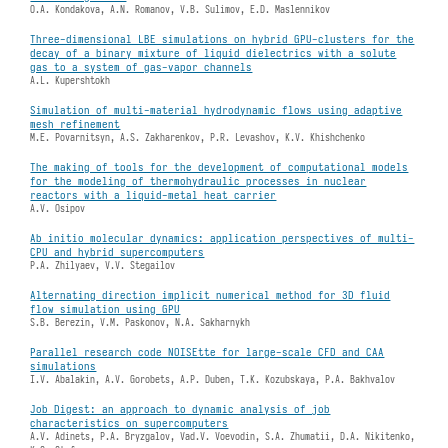
O.A. Kondakova, A.N. Romanov, V.B. Sulimov, E.D. Maslennikov
Three-dimensional LBE simulations on hybrid GPU-clusters for the
decay of a binary mixture of liquid dielectrics with a solute
gas to a system of gas-vapor channels
A.L. Kupershtokh
Simulation of multi-material hydrodynamic flows using adaptive
mesh refinement
M.E. Povarnitsyn, A.S. Zakharenkov, P.R. Levashov, K.V. Khishchenko
The making of tools for the development of computational models
for the modeling of thermohydraulic processes in nuclear
reactors with a liquid-metal heat carrier
A.V. Osipov
Ab initio molecular dynamics: application perspectives of multi-
CPU and hybrid supercomputers
P.A. Zhilyaev, V.V. Stegailov
Alternating direction implicit numerical method for 3D fluid
flow simulation using GPU
S.B. Berezin, V.M. Paskonov, N.A. Sakharnykh
Parallel research code NOISEtte for large-scale CFD and CAA
simulations
I.V. Abalakin, A.V. Gorobets, A.P. Duben, T.K. Kozubskaya, P.A. Bakhvalov
Job Digest: an approach to dynamic analysis of job
characteristics on supercomputers
A.V. Adinets, P.A. Bryzgalov, Vad.V. Voevodin, S.A. Zhumatii, D.A. Nikitenko,