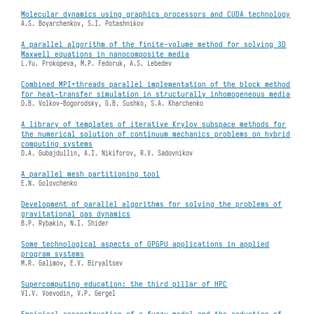
Molecular dynamics using graphics processors and CUDA technology
A.S. Boyarchenkov, S.I. Potashnikov
A parallel algorithm of the finite-volume method for solving 3D
Maxwell equations in nanocomposite media
L.Yu. Prokopeva, M.P. Fedoruk, A.S. Lebedev
Combined MPI+threads parallel implementation of the block method
for heat-transfer simulation in structurally inhomogeneous media
D.B. Volkov-Bogorodsky, G.B. Sushko, S.A. Kharchenko
A library of templates of iterative Krylov subspace methods for
the numerical solution of continuum mechanics problems on hybrid
computing systems
D.A. Gubajdullin, A.I. Nikiforov, R.V. Sadovnikov
A parallel mesh partitioning tool
E.N. Golovchenko
Development of parallel algorithms for solving the problems of
gravitational gas dynamics
B.P. Rybakin, N.I. Shider
Some technological aspects of GPGPU applications in applied
program systems
M.R. Galimov, E.V. Biryaltsev
Supercomputing education: the third pillar of HPC
Vl.V. Voevodin, V.P. Gergel
Empirical reconstruction of a fuzzy model and the reduction of