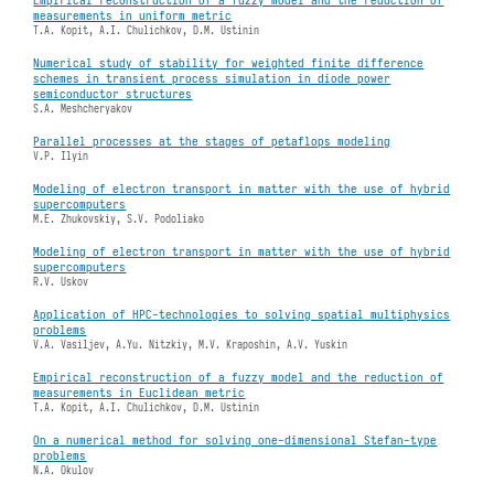
measurements in uniform metric
T.A. Kopit, A.I. Chulichkov, D.M. Ustinin
Numerical study of stability for weighted finite difference
schemes in transient process simulation in diode power
semiconductor structures
S.A. Meshcheryakov
Parallel processes at the stages of petaflops modeling
V.P. Ilyin
Modeling of electron transport in matter with the use of hybrid
supercomputers
M.E. Zhukovskiy, S.V. Podoliako
Modeling of electron transport in matter with the use of hybrid
supercomputers
R.V. Uskov
Application of HPC-technologies to solving spatial multiphysics
problems
V.A. Vasiljev, A.Yu. Nitzkiy, M.V. Kraposhin, A.V. Yuskin
Empirical reconstruction of a fuzzy model and the reduction of
measurements in Euclidean metric
T.A. Kopit, A.I. Chulichkov, D.M. Ustinin
On a numerical method for solving one-dimensional Stefan-type
problems
N.A. Okulov