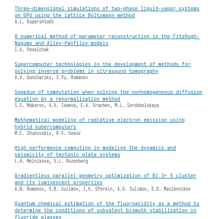
Three-dimensional simulations of two-phase liquid-vapor systems
on GPU using the lattice Boltzmann method
A.L. Kupershtokh
A numerical method of parameter reconstruction in the FitzHugh-
Nagumo and Aliev-Panfilov models
I.A. Pavelchak
Supercomputer technologies in the development of methods for
solving inverse problems in ultrasound tomography
A.V. Goncharsky, S.Yu. Romanov
Speedup of computation when solving the nonhomogeneous diffusion
equation by a renormalization method
S.S. Makarov, A.V. Isaeva, E.A. Grachev, M.L. Serdobolskaya
Mathematical modeling of radiative electron emission using
hybrid supercomputers
M.E. Zhukovskiy, R.V. Uskov
High performance computing in modeling the dynamics and
seismicity of tectonic plate systems
L.A. Melnikova, V.L. Rozenberg
Gradientless parallel geometry optimization of Bi 3+ 5 cluster
and its luminescent properties
A.N. Romanov, V.B. Sulimov, I.V. Oferkin, A.V. Sulimov, E.D. Maslennikov
Quantum chemical estimation of the fluoroacidity as a method to
determine the conditions of subvalent bismuth stabilization in
fluoride glasses