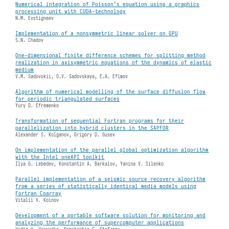
Numerical integration of Poisson's equation using a graphics
processing unit with CUDA-technology
N.M. Evstigneev
Implementation of a nonsymmetric linear solver on GPU
S.N. Chadov
One-dimensional finite difference schemes for splitting method
realization in axisymmetric equations of the dynamics of elastic
medium
V.M. Sadovskii, O.V. Sadovskaya, E.A. Efimov
Algorithm of numerical modelling of the surface diffusion flow
for periodic triangulated surfaces
Yury D. Efremenko
Transformation of sequential Fortran programs for their
parallelization into hybrid clusters in the SAPFOR
Alexander S. Kolganov, Grigory D. Gusev
On implementation of the parallel global optimization algorithm
with the Intel oneAPI toolkit
Ilya G. Lebedev, Konstantin A. Barkalov, Yanina V. Silenko
Parallel implementation of a seismic source recovery algorithm
from a series of statistically identical media models using
Fortran Coarray
Vitalii V. Koinov
Development of a portable software solution for monitoring and
analyzing the performance of supercomputer applications