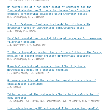
On solvability of a nonlinear system of equations for the
Fourier-Chebyshev coefficients in the problem of solving
ordinary differential equations using Chebyshev series
O.B. Arushanyan, S.F. Zaletkin
Specific features of mathematical modeling of flows with
detonation waves on unstructured computational grids
A.I. Lopato, P.S. Utkin
Parallel computations on a hybrid computing system for two-phase
filtration problems
A.I. Nikiforov, R.V. Sadovnikov
To the orthogonal expansion theory of the solution to the Cauchy
problem for second-order ordinary differential equations
O.B. Arushanyan, S.F. Zaletkin
Numerical analysis of parameter identifiability for a
mathematical model of a chemical reaction
L.F. Nurislamova, I.M. Gubaydullin
On some properties of the projection operator for a class of
stabilization algorithms
A.A. Kornev
Taking account of the hysteresis effects in the calculation of
eddy currents
I.M. Stupakov, M.E. Royak, N.S. Kondratyeva, A.V. Zelenskiy, N.A. Vinokurov
Load balancing using Hilbert space-filling curves for parallel