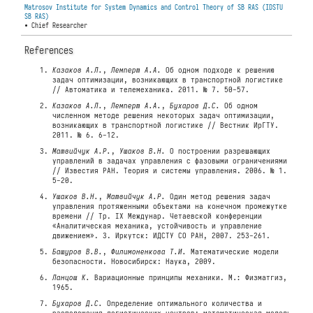
Matrosov Institute for System Dynamics and Control Theory of SB RAS (IDSTU
SB RAS)
• Chief Researcher
References
Казаков А.Л.
,
Лемперт А.А.
Об одном подходе к решению
задач оптимизации, возникающих в транспортной логистике
// Автоматика и телемеханика. 2011. № 7. 50-57.
Казаков А.Л.
,
Лемперт А.А.
,
Бухаров Д.С.
Об одном
численном методе решения некоторых задач оптимизации,
возникающих в транспортной логистике // Вестник ИрГТУ.
2011. № 6. 6-12.
Матвийчук А.Р.
,
Ушаков В.Н.
О построении разрешающих
управлений в задачах управления с фазовыми ограничениями
// Известия РАН. Теория и системы управления. 2006. № 1.
5-20.
Ушаков В.Н.
,
Матвийчук А.Р.
Один метод решения задач
управления протяженными объектами на конечном промежутке
времени // Тр. IX Междунар. Четаевской конференции
«Аналитическая механика, устойчивость и управление
движением». 3. Иркутск: ИДСТУ СО РАН, 2007. 253-261.
Башуров В.В.
,
Филимоненкова Т.И.
Математические модели
безопасности. Новосибирск: Наука, 2009.
Ланцош К.
Вариационные принципы механики. М.: Физматгиз,
1965.
Бухаров Д.С.
Определение оптимального количества и