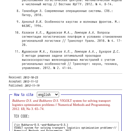
расположения логистических центров: математическая модель
и численный метод // Вестник ИрГТУ. 2012. № 4. 8-14.
Таненбаум Э.
Современные операционные системы. СПб.:
Питер, 2010.
Арнольд В.И.
Особенности каустик и волновых фронтов. М.:
ФАЗИС, 1996.
Казаков А.Л.
,
Журавская М.А.
,
Лемперт А.А.
Вопросы
сегментации логистических платформ в условиях становления
региональной логистики // Транспорт Урала. 2010. № 4. 17-
20.
Журавская М.А.
,
Казаков А.Л.
,
Лемперт А.А.
,
Бухаров Д.С.
О методе решения задачи оптимальной прокладки
высокоскоростных железнодорожных магистралей с учетом
региональных особенностей // Транспорт: наука, техника,
управление. 2012. № 2. 41-44.
Received:
2012-10-23
Accepted:
2012-11-12
Published:
2012-11-19
How to cite
Bukharov D.S. and Bukharov D.S.
VIGOLT system for solving transport
logistics optimization problems // Numerical Methods and Programming.
2012.
13
, No 3. 65–74.
TEX CODE: