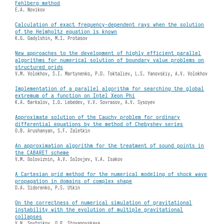
Fehlberg method
E.A. Novikov
Calculation of exact frequency-dependent rays when the solution
of the Helmholtz equation is known
K.G. Gadylshin, M.I. Protasov
New approaches to the development of highly efficient parallel
algorithms for numerical solution of boundary value problems on
structured grids
V.M. Volokhov, S.I. Martynenko, P.D. Toktaliev, L.S. Yanovskiy, A.V. Volokhov
Implementation of a parallel algorithm for searching the global
extremum of a function on Intel Xeon Phi
K.A. Barkalov, I.G. Lebedev, V.V. Sovrasov, A.V. Sysoyev
Approximate solution of the Cauchy problem for ordinary
differential equations by the method of Chebyshev series
O.B. Arushanyan, S.F. Zaletkin
An approximation algorithm for the treatment of sound points in
the CABARET scheme
V.M. Goloviznin, A.V. Solovjev, V.A. Isakov
A Cartesian grid method for the numerical modeling of shock wave
propagation in domains of complex shape
D.A. Sidorenko, P.S. Utkin
On the correctness of numerical simulation of gravitational
instability with the evolution of multiple gravitational
collapses
V.N. Snytnikov, O.P. Stoyanovskaya