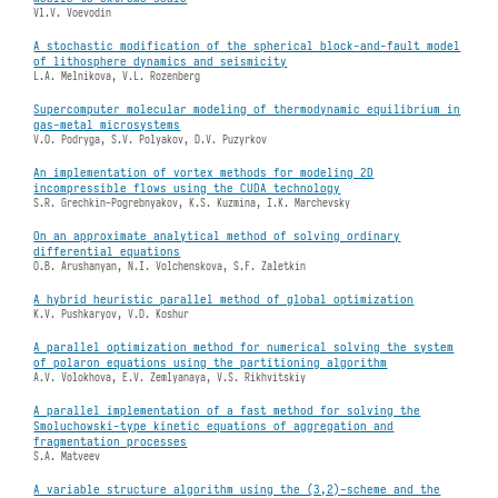
Vl.V. Voevodin
A stochastic modification of the spherical block-and-fault model
of lithosphere dynamics and seismicity
L.A. Melnikova, V.L. Rozenberg
Supercomputer molecular modeling of thermodynamic equilibrium in
gas-metal microsystems
V.O. Podryga, S.V. Polyakov, D.V. Puzyrkov
An implementation of vortex methods for modeling 2D
incompressible flows using the CUDA technology
S.R. Grechkin-Pogrebnyakov, K.S. Kuzmina, I.K. Marchevsky
On an approximate analytical method of solving ordinary
differential equations
O.B. Arushanyan, N.I. Volchenskova, S.F. Zaletkin
A hybrid heuristic parallel method of global optimization
K.V. Pushkaryov, V.D. Koshur
A parallel optimization method for numerical solving the system
of polaron equations using the partitioning algorithm
A.V. Volokhova, E.V. Zemlyanaya, V.S. Rikhvitskiy
A parallel implementation of a fast method for solving the
Smoluchowski-type kinetic equations of aggregation and
fragmentation processes
S.A. Matveev
A variable structure algorithm using the (3,2)-scheme and the