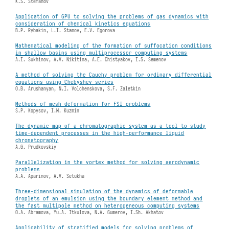
K.S. Stefanov
Application of GPU to solving the problems of gas dynamics with
consideration of chemical kinetics equations
B.P. Rybakin, L.I. Stamov, E.V. Egorova
Mathematical modeling of the formation of suffocation conditions
in shallow basins using multiprocessor computing systems
A.I. Sukhinov, A.V. Nikitina, A.E. Chistyakov, I.S. Semenov
A method of solving the Cauchy problem for ordinary differential
equations using Chebyshev series
O.B. Arushanyan, N.I. Volchenskova, S.F. Zaletkin
Methods of mesh deformation for FSI problems
S.P. Kopysov, I.M. Kuzmin
The dynamic map of a chromatographic system as a tool to study
time-dependent processes in the high-performance liquid
chromatography
A.G. Prudkovskiy
Parallelization in the vortex method for solving aerodynamic
problems
A.A. Aparinov, A.V. Setukha
Three-dimensional simulation of the dynamics of deformable
droplets of an emulsion using the boundary element method and
the fast multipole method on heterogeneous computing systems
O.A. Abramova, Yu.A. Itkulova, N.A. Gumerov, I.Sh. Akhatov
Applicability of stratified models for solving problems of