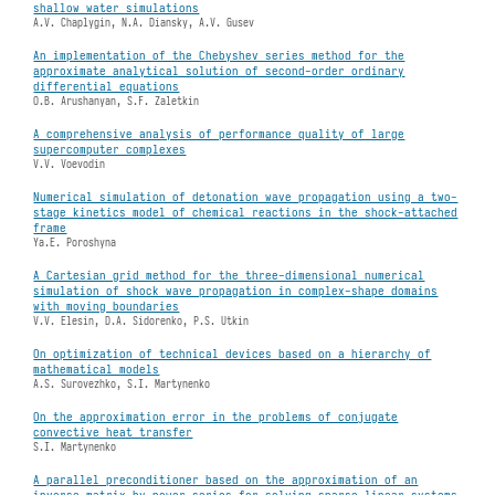
shallow water simulations
A.V. Chaplygin, N.A. Diansky, A.V. Gusev
An implementation of the Chebyshev series method for the
approximate analytical solution of second-order ordinary
differential equations
O.B. Arushanyan, S.F. Zaletkin
A comprehensive analysis of performance quality of large
supercomputer complexes
V.V. Voevodin
Numerical simulation of detonation wave propagation using a two-
stage kinetics model of chemical reactions in the shock-attached
frame
Ya.E. Poroshyna
A Cartesian grid method for the three-dimensional numerical
simulation of shock wave propagation in complex-shape domains
with moving boundaries
V.V. Elesin, D.A. Sidorenko, P.S. Utkin
On optimization of technical devices based on a hierarchy of
mathematical models
A.S. Surovezhko, S.I. Martynenko
On the approximation error in the problems of conjugate
convective heat transfer
S.I. Martynenko
A parallel preconditioner based on the approximation of an
inverse matrix by power series for solving sparse linear systems