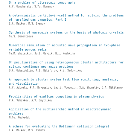
On a problem of ultrasonic tomography
A.V. Goncharsky, S.Yu. Romanov
A deterministic particle-in-cell method for solving the problems
of rarefied gas dynamics. Part I
E.A. Malkov, M.S. Ivanov
Synthesis of waveguide systems on the basis of photonic crystals
Yu.S. Dementieva
Numerical simulation of acoustic wave propagation in two-phase
variable porous media
Ya.M. Zhileikin, Ju.I. Osypik, N.I. Pushkina
On peculiarities of using heterogeneous cluster architecture for
solving continuum mechanics problems
D.A. Gubaidullin, A.I. Nikiforov, R.V. Sadovnikov
An approach to cluster system task flow monitoring, analysis,
and visualization
A.V. Adinetz, P.A. Bryzgalov, Vad.V. Voevodin, S.A. Zhumatiy, D.A. Nikitenko
Peculiarities of exaflops computing in plasma physics
V.A. Vshivkov, A.V. Snytnikov
Application of the subhierarchic method in electrodynamic
problems
M.Yu. Medvedik
A scheme for evaluating the Boltzmann collision integral
E.A. Malkov, M.S. Ivanov