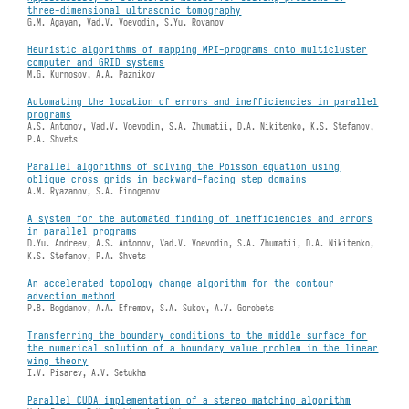
three-dimensional ultrasonic tomography
G.M. Agayan, Vad.V. Voevodin, S.Yu. Rovanov
Heuristic algorithms of mapping MPI-programs onto multicluster
computer and GRID systems
M.G. Kurnosov, A.A. Paznikov
Automating the location of errors and inefficiencies in parallel
programs
A.S. Antonov, Vad.V. Voevodin, S.A. Zhumatii, D.A. Nikitenko, K.S. Stefanov,
P.A. Shvets
Parallel algorithms of solving the Poisson equation using
oblique cross grids in backward-facing step domains
A.M. Ryazanov, S.A. Finogenov
A system for the automated finding of inefficiencies and errors
in parallel programs
D.Yu. Andreev, A.S. Antonov, Vad.V. Voevodin, S.A. Zhumatii, D.A. Nikitenko,
K.S. Stefanov, P.A. Shvets
An accelerated topology change algorithm for the contour
advection method
P.B. Bogdanov, A.A. Efremov, S.A. Sukov, A.V. Gorobets
Transferring the boundary conditions to the middle surface for
the numerical solution of a boundary value problem in the linear
wing theory
I.V. Pisarev, A.V. Setukha
Parallel CUDA implementation of a stereo matching algorithm