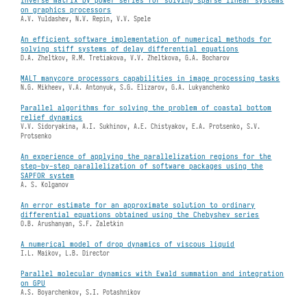
on graphics processors
A.V. Yuldashev, N.V. Repin, V.V. Spele
An efficient software implementation of numerical methods for
solving stiff systems of delay differential equations
D.A. Zheltkov, R.M. Tretiakova, V.V. Zheltkova, G.A. Bocharov
MALT manycore processors capabilities in image processing tasks
N.G. Mikheev, V.A. Antonyuk, S.G. Elizarov, G.A. Lukyanchenko
Parallel algorithms for solving the problem of coastal bottom
relief dynamics
V.V. Sidoryakina, A.I. Sukhinov, A.E. Chistyakov, E.A. Protsenko, S.V.
Protsenko
An experience of applying the parallelization regions for the
step-by-step parallelization of software packages using the
SAPFOR system
A. S. Kolganov
An error estimate for an approximate solution to ordinary
differential equations obtained using the Chebyshev series
O.B. Arushanyan, S.F. Zaletkin
A numerical model of drop dynamics of viscous liquid
I.L. Maikov, L.B. Director
Parallel molecular dynamics with Ewald summation and integration
on GPU
A.S. Boyarchenkov, S.I. Potashnikov