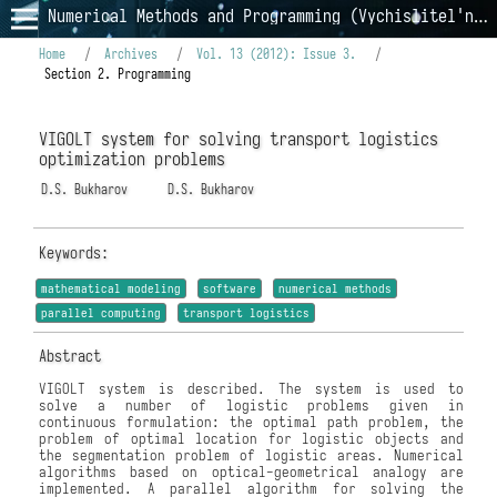
Numerical Methods and Programming (Vychislitel'nye Metody i Programmirovanie)
Home
/
Archives
/
Vol. 13 (2012): Issue 3.
/
Section 2. Programming
VIGOLT system for solving transport logistics
optimization problems
D.S. Bukharov
D.S. Bukharov
Keywords:
mathematical modeling
software
numerical methods
parallel computing
transport logistics
Abstract
VIGOLT system is described. The system is used to
solve a number of logistic problems given in
continuous formulation: the optimal path problem, the
problem of optimal location for logistic objects and
the segmentation problem of logistic areas. Numerical
algorithms based on optical-geometrical analogy are
implemented. A parallel algorithm for solving the