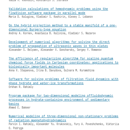
Vadim V. Voevodin, Konstantin S. Stefanov
Validation calculations of hemodynamic problems using the
FlowVision software package in parallel mode
Maria D. Kalugina, Vladimir S. Kashirin, Alexey I. Lobanov
On the hybrid projection method to a stable manifold of a one-
dimensional Burgers-type equation
Andrey A. Kornev, Anastasia B. Kalinina, Vladimir S. Nazarov
Development of numerical algorithms for solving the direct
problem of propagation of ultrasonic waves in thin plates
Alexander S. Belyaev, Alexander V. Goncharsky, Sergey Y. Romanov
The efficiency of regularizing algorithm for scaling quantum
chemical force fields in Cartesian coordinates: applications to
biologically important molecules
Anna V. Stepanova, Irina B. Davydova, Gulnara M. Kuramshina
Software for solving problems of filtration fluid dynamics with
phase hydrate and water-ice transformations
Orkhan R. Rahimly
Program package for two-dimensional modeling offluidodynamic
processes in hydrate-containing environment of sedimentary
basins
Ahmed E. Bakeer
Numerical modeling of three-dimensional non-stationary problems
of radiation magnetohydrodynamics
Parvin I. Rahimly, Alexander Yu. Krukovskiy, Yury A. Poveshchenko, Viktoriia
O. Podryga