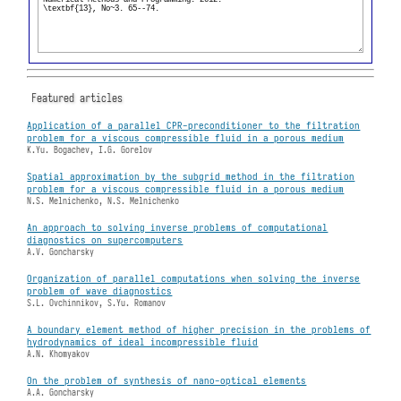
Featured articles
Application of a parallel CPR-preconditioner to the filtration
problem for a viscous compressible fluid in a porous medium
K.Yu. Bogachev, I.G. Gorelov
Spatial approximation by the subgrid method in the filtration
problem for a viscous compressible fluid in a porous medium
N.S. Melnichenko, N.S. Melnichenko
An approach to solving inverse problems of computational
diagnostics on supercomputers
A.V. Goncharsky
Organization of parallel computations when solving the inverse
problem of wave diagnostics
S.L. Ovchinnikov, S.Yu. Romanov
A boundary element method of higher precision in the problems of
hydrodynamics of ideal incompressible fluid
A.N. Khomyakov
On the problem of synthesis of nano-optical elements
A.A. Goncharsky