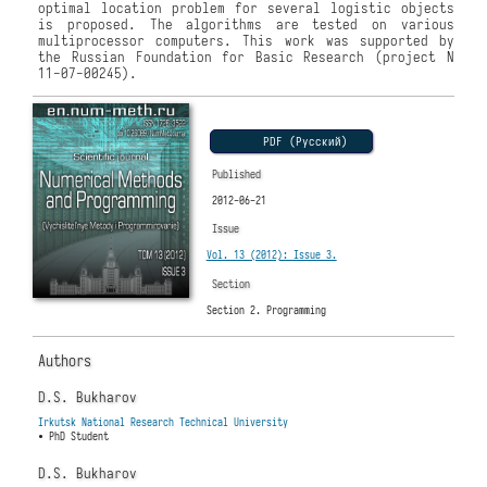
optimal location problem for several logistic objects
is proposed. The algorithms are tested on various
multiprocessor computers. This work was supported by
the Russian Foundation for Basic Research (project N
11-07-00245).
PDF (Русский)
Published
2012-06-21
Issue
Vol. 13 (2012): Issue 3.
Section
Section 2. Programming
Authors
D.S. Bukharov
Irkutsk National Research Technical University
• PhD Student
D.S. Bukharov