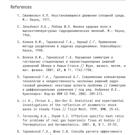
References
Станюкович К.П.
Неустановившиеся движения сплошной среды.
М.: Наука, 1971.
Зельдович Я.Б.
,
Райзер Ю.П.
Физика ударных волн и
высокотемпературных гидродинамических явлений. М.: Наука,
1966.
Ковеня В.М.
,
Тарнавский Г.А.
,
Черный С.Г.
Применение
метода расщепления в задачах аэродинамики. Новосибирск:
Наука, 1990.
Волков В.Ф.
,
Тарнавский Г.А.
Нарушение симметрии и
гистерезис стационарных и квазистационарных решений
уравнений Эйлера и Навье-Стокса // Журн. вычисл. матем. и
мат. физики. 2001.
41
, № 11. 1742-1750.
Тарнавский Г.А.
,
Тарнавский А.Г.
Современные компьютерные
технологии и неединственность численных решений задач
газовой динамики: некоторые аспекты проблемы // Симметрия
и дифференциальные уравнения / под ред.
Андреева В.К.
.
Красноярск: Изд-во ИВМ СО РАН, 2002. 209-213.
Li H.
,
Chroun A.
,
Ben-Dor G.
Analytical and experimental
investigations of the reflection of asymmetric shock
waves in steady flows // Fluid Mech. 1999.
390
. 25-43.
Tarnavsky G.A.
,
Shpak S.I.
Effective specific heat ratio
for problems of real gas hypersonic flows at bodies //
Thermophysics and Aeromechanics. 2001.
8
, N 1. 39-53.
Тарнавский Г.А.
,
Шпак С.И.
Способы расчета эффективного