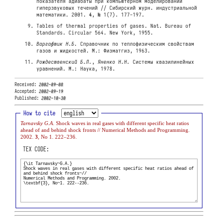
показателя адиабаты при компьютерном моделировании
гиперзвуковых течений // Сибирский журн. индустриальной
математики. 2001.
4
, № 1(7). 177-197.
Tables of thermal properties of gases. Nat. Bureau of
Standards. Circular 564. New York, 1955.
Варгафтик Н.Б.
Справочник по теплофизическим свойствам
газов и жидкостей. М.: Физматгиз, 1963.
Рождественский Б.Л.
,
Яненко Н.Н.
Системы квазилинейных
уравнений. М.: Наука, 1978.
Received:
2002-09-08
Accepted:
2002-09-19
Published:
2002-10-30
How to cite
Tarnavsky G.A.
Shock waves in real gases with different specific heat ratios
ahead of and behind shock fronts // Numerical Methods and Programming.
2002.
3
, No 1. 222–236.
TEX CODE: