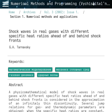
Numerical Methods and Programming (Vychislitel'nye Metody i Programmirovanie)
Home
/
Archives
/
Vol. 3 (2002): Issue 1.
/
Section 1. Numerical methods and applications
Shock waves in real gases with different
specific heat ratios ahead of and behind shock
fronts
G.A. Tarnavsky
Keywords:
математическое моделирование
механика сплошных сред
газовая динамика
ударные волны
Abstract
A physicomathematical model of shock waves in real
gases with different specific heat ratios ahead of and
behind shock fronts is considered in the approximation
of an infinitely thin discontinuity. Several jump
relations for gas- and thermodynamic parameters are
obtained; when the specific heat ratios are constant,