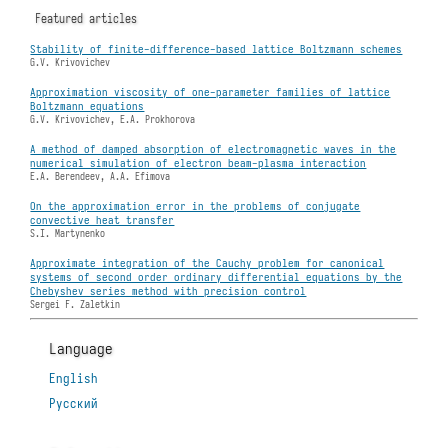
Featured articles
Stability of finite-difference-based lattice Boltzmann schemes
G.V. Krivovichev
Approximation viscosity of one-parameter families of lattice
Boltzmann equations
G.V. Krivovichev, E.A. Prokhorova
A method of damped absorption of electromagnetic waves in the
numerical simulation of electron beam-plasma interaction
E.A. Berendeev, A.A. Efimova
On the approximation error in the problems of conjugate
convective heat transfer
S.I. Martynenko
Approximate integration of the Cauchy problem for canonical
systems of second order ordinary differential equations by the
Chebyshev series method with precision control
Sergei F. Zaletkin
Language
English
Русский