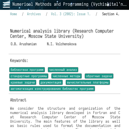
Numerical Methods and Programming (Vychislitel'nye Metody i Programmirovanie)
Home
/
Archives
/
Vol. 3 (2002): Issue 1.
/
Section 4.
Numerical analysis library (Research Computer
Center, Moscow State University)
O.B. Arushanian
N.I. Volchenskova
Keywords:
библиотеки программ
численный анализ
стандартные программы
численные методы
обратные задачи
краевые задачи
документация
вычислительные платформы
автоматизация конструирования библиотек программ
Abstract
We consider the structure and organization of the
numerical analysis library developed in Fortran and C
at Research Computer Center of Moscow State
University. The main features of the library as well
as basic rules used to format the documentation and