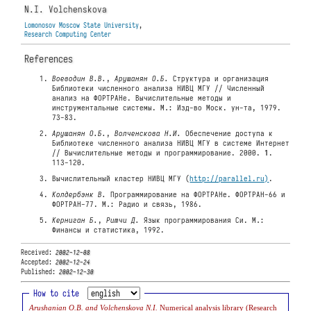
N.I. Volchenskova
Lomonosov Moscow State University
,
Research Computing Center
References
Воеводин В.В.
,
Арушанян О.Б.
Структура и организация
Библиотеки численного анализа НИВЦ МГУ // Численный
анализ на ФОРТРАНе. Вычислительные методы и
инструментальные системы. М.: Изд-во Моск. ун-та, 1979.
73-83.
Арушанян О.Б.
,
Волченскова Н.И.
Обеспечение доступа к
Библиотеке численного анализа НИВЦ МГУ в системе Интернет
// Вычислительные методы и программирование. 2000.
1
.
113-120.
Вычислительный кластер НИВЦ МГУ (
http://parallel.ru)
.
Колдербэнк В.
Программирование на ФОРТРАНе. ФОРТРАН-66 и
ФОРТРАН-77. М.: Радио и связь, 1986.
Керниган Б.
,
Ритчи Д.
Язык программирования Си. М.:
Финансы и статистика, 1992.
Received:
2002-12-08
Accepted:
2002-12-24
Published:
2002-12-30
How to cite
Arushanian O.B. and Volchenskova N.I.
Numerical analysis library (Research