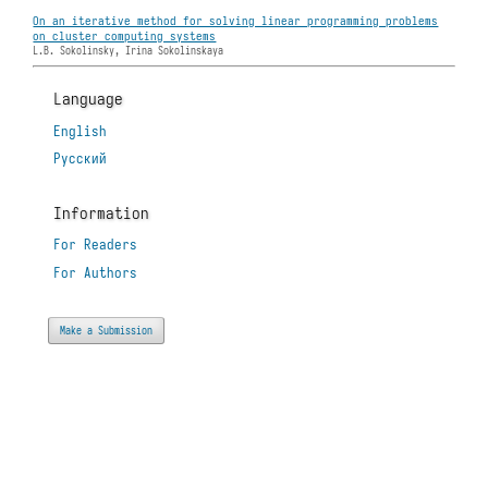
On an iterative method for solving linear programming problems
on cluster computing systems
L.B. Sokolinsky, Irina Sokolinskaya
Language
English
Русский
Information
For Readers
For Authors
Make a Submission