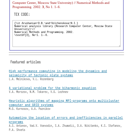
Computer Center, Moscow State University) // Numerical Methods and
Programming. 2002.
3
, No 1. 1–6.
TEX CODE:
Featured articles
High performance computing in modeling the dynamics and
seismicity of tectonic plate systems
L.A. Melnikova, V.L. Rozenberg
A variational problem for the biharmonic equation
V.A. Morozov, N.M. Tokarev, V.G. Lezhnev
Heuristic algorithms of mapping MPI-programs onto multicluster
computer and GRID systems
M.G. Kurnosov, A.A. Paznikov
Automating the location of errors and inefficiencies in parallel
programs
A.S. Antonov, Vad.V. Voevodin, S.A. Zhumatii, D.A. Nikitenko, K.S. Stefanov,
P.A. Shvets