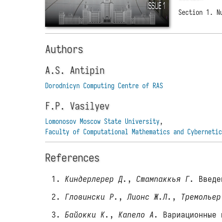
Section 1. N
Authors
A.S. Antipin
Dorodnicyn Computing Centre of RAS
F.P. Vasilyev
Lomonosov Moscow State University
,
Faculty of Computational Mathematics and Cyberneti
References
Киндерлерер Д.
,
Стампаккья Г.
Введен
Гловински Р.
,
Лионс Ж.Л.
,
Тремольер
Байокки К.
,
Капело А.
Вариационные 