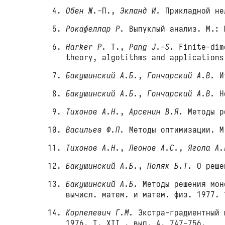
Обен Ж.
-П.,
Экланд И.
Прикладной не
Рокафеллар Р.
Выпуклый анализ. М.: 
Harker P.
T.,
Pang J.-S.
Finite-dime
theory, algotithms and application
Бакушинский А.Б.
,
Гончарский А.В.
Ит
Бакушинский А.Б.
,
Гончарский А.В.
Не
Тихонов А.Н.
,
Арсенин В.Я.
Методы ре
Васильев Ф.П.
Методы оптимизации. М
Тихонов А.Н.
,
Леонов А.С.
,
Ягола А.
Бакушинский А.Б.
,
Поляк Б.Т.
О реше
Бакушинский А.Б.
Методы решения мон
вычисл. матем. и матем. физ. 1977.
Корпелевич Г.М.
Экстра-градиентный 
1976. T. XII , вып. 4. 747-756.