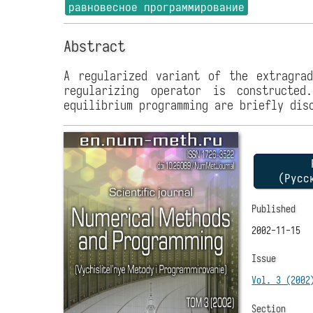
равновесное программирование
Abstract
A regularized variant of the extragrad
regularizing operator is constructed
equilibrium programming are briefly dis
P
(Русс
Published
2002-11-15
Issue
Vol. 3 (2002
Section