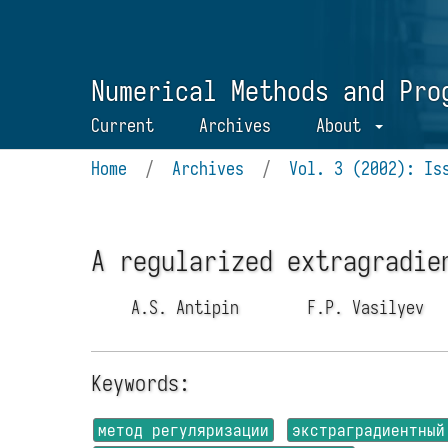
Numerical Methods and Pro
Current
Archives
About
Home
/
Archives
/
Vol. 3 (2002): Is
A regularized extragradie
A.S. Antipin
F.P. Vasilyev
Keywords:
метод регуляризации
экстраградиентный