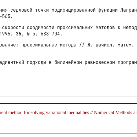
ния седловой точки модифицированной функции Лагран
-565.
 скорости сходимости проксимальных методов к непод
 1995.
35
, № 5. 688-704.
ование: проксимальные методы // Ж. вычисл. матем.
адиентный подходы в билинейном равновесном програм
dient method for solving variational inequalities // Numerical Methods