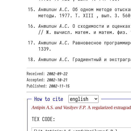
Антипин А.С.
Об одном методе отыска
методы. 1977. T. XIII , вып. 3. 560
Антипин А.С.
О сходимости и оценках
// Ж. вычисл. матем. и матем. физ.
Антипин А.С.
Равновесное программир
1339.
Антипин А.С.
Градиентный и экстрагр
Received:
2002-09-22
Accepted:
2002-10-21
Published:
2002-11-15
How to cite
Antipin A.S. and Vasilyev F.P.
A regularized extragra
TEX CODE: