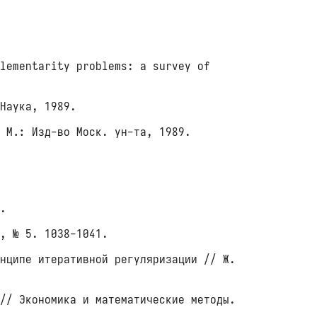
lementarity problems: a survey of
Наука, 1989.
 М.: Изд-во Моск. ун-та, 1989.
5.
9
, № 5. 1038-1041.
нципе итеративной регуляризации // Ж.
// Экономика и математические методы.