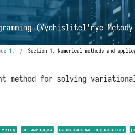
gramming (Vychislitel'nye Metody
sue 1.
/
Section 1. Numerical methods and applic
nt method for solving variationa
 метод
оптимизация
вариационные неравенства
р