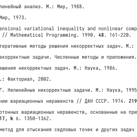
линейный анализ. М.: Мир, 1988.
Мир, 1973.
nsional variational inequality and nonlinear comp
s // Mathematical Programming. 1990.
48
. 161-220.
еративные методы решения некорректных задач. М.: 
корректные задачи. Численные методы и приложения.
шения некорректных задач. М.: Наука, 1986.
.: Факториал, 2002.
Г.
Нелинейные некорректные задачи. М.: Наука, 199
нии вариационных неравенств // ДАН СССР. 1974.
21
отонных вариационных неравенств, основанные на при
17
, № 6. 1350-1362.
метод для отыскания седловых точек и других задач 