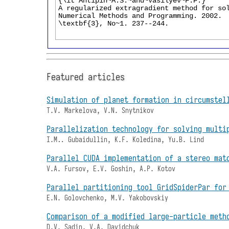
Featured articles
Simulation of planet formation in circumstel
T.V. Markelova, V.N. Snytnikov
Parallelization technology for solving multi
I.M.. Gubaidullin, K.F. Koledina, Yu.B. Lind
Parallel CUDA implementation of a stereo mat
V.A. Fursov, E.V. Goshin, A.P. Kotov
Parallel partitioning tool GridSpiderPar for
E.N. Golovchenko, M.V. Yakobovskiy
Comparison of a modified large-particle meth
D.V. Sadin, V.A. Davidchuk