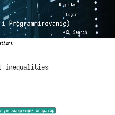
Register
Login
 i Programmirovanie)
Search
ations
l inequalities
егуляризирующий оператор